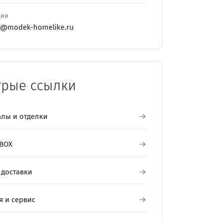
ции
t@modek-homelike.ru
трые ссылки
лы и отделки
BOX
 доставки
я и сервис