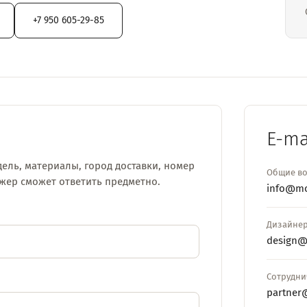
+7 950 605-29-85
E-ma
ель, материалы, город доставки, номер
Общие в
джер сможет ответить предметно.
info@mo
Дизайнер
design@
Сотрудни
partner