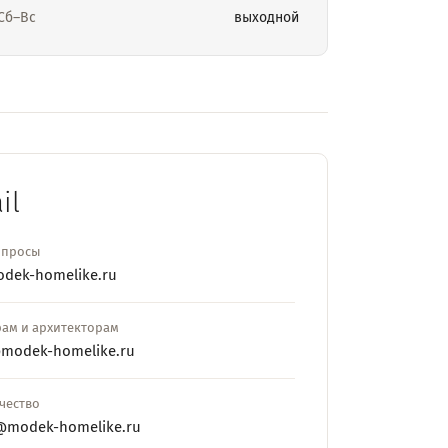
Сб–Вс
выходной
il
опросы
dek-homelike.ru
ам и архитекторам
modek-homelike.ru
чество
@modek-homelike.ru