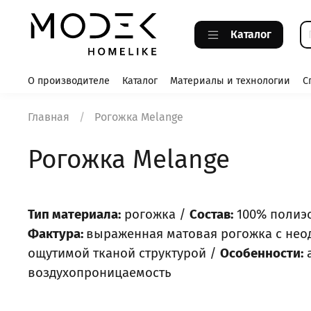
Каталог
О производителе
Каталог
Материалы и технологии
С
Главная
Рогожка Melange
Рогожка Melange
Тип материала:
рогожка /
Состав:
100% полиэ
Фактура:
выраженная матовая рогожка с нео
ощутимой тканой структурой /
Особенности:
а
воздухопроницаемость