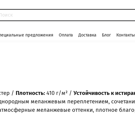
пециальные предложения
Оплата
Доставка
Блог
Контакты
стер /
Плотность:
410 г/м² /
Устойчивость к истира
днородным меланжевым переплетением, сочетание
тмосферные меланжевые оттенки, плотное благо