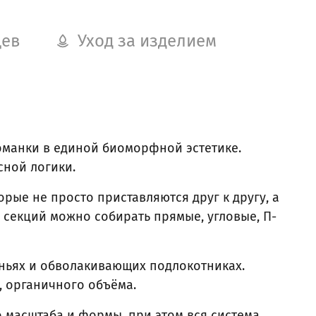
цев
Уход за изделием
оманки в единой биоморфной эстетике.
сной логики.
рые не просто приставляются друг к другу, а
секций можно собирать прямые, угловые, П-
еньях и обволакивающих подлокотниках.
, органичного объёма.
 масштаба и формы, при этом вся система