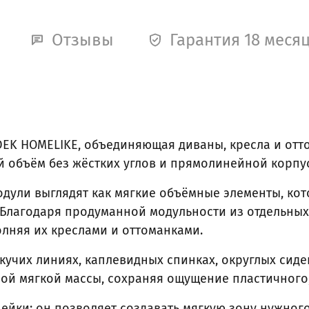
Отзывы
Гарантия 18 меся
EK HOMELIKE, объединяющая диваны, кресла и отт
й объём без жёстких углов и прямолинейной корпу
дули выглядят как мягкие объёмные элементы, кото
Благодаря продуманной модульности из отдельных 
лняя их креслами и оттоманками.
кучих линиях, каплевидных спинках, округлых сид
ой мягкой массы, сохраняя ощущение пластичного
йки: он позволяет создавать мягкую зону нужного