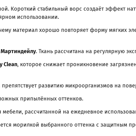
ной. Короткий стабильный ворс создаёт эффект на
ярном использовании.
 чему материал хорошо повторяет форму мягких эл
о Мартиндейлу
. Ткань рассчитана на регулярную эк
y Clean
, которое снижает проникновение загрязнени
а
препятствует развитию микроорганизмов на пове
ложных припылённых оттенков.
я мебели, рассчитанной на ежедневное использова
ется морилкой выбранного оттенка с защитным пр