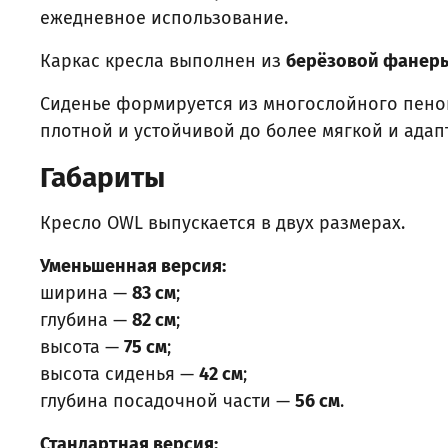
ежедневное использование.
Каркас кресла выполнен из
берёзовой фанер
Сиденье формируется из многослойного пеноп
плотной и устойчивой до более мягкой и адап
Габариты
Кресло OWL выпускается в двух размерах.
Уменьшенная версия:
ширина —
83 см
;
глубина —
82 см
;
высота —
75 см
;
высота сиденья —
42 см
;
глубина посадочной части —
56 см
.
Стандартная версия: